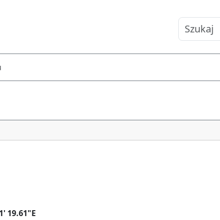
Szukaj
u
ług pogrupowane tematyc
1' 19.61"E