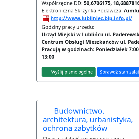
Współrzędne DD:
50,6706175, 18,688781
Elektroniczna Skrzynka Podawcza:
/umlu
http://www.lubliniec.bip.info.pl/
Godziny pracy urzędu:
Urząd Miejski w Lublińcu ul. Paderewsk
Centrum Obsługi Mieszkańców ul. Pad
Pracują w godzinach: Poniedziałek 7:00 -
13:00
Wyślij pismo ogólne
Sprawdź stan zała
Budownictwo,
architektura, urbanistyka,
ochrona zabytków
Chcesz załatwić sprawy związane z