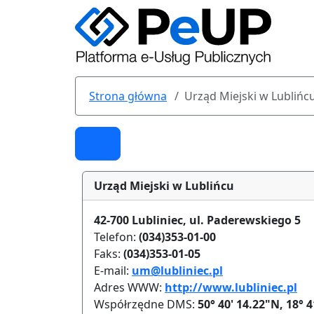
Przejdź do głównej treści
Strona główna
Urząd Miejski w Lublińc
Usługi i karty us
Urząd Miejski w Lublińcu
42-700 Lubliniec, ul. Paderewskiego 5
Telefon:
(034)353-01-00
Faks:
(034)353-01-05
E-mail:
um@lubliniec.pl
Adres WWW:
http://www.lubliniec.pl
Współrzędne DMS:
50° 40' 14.22"N, 18° 4